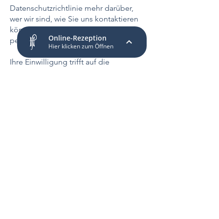
Datenschutzrichtlinie mehr darüber,
wer wir sind, wie Sie uns kontaktieren
können und wie wir
personenbezogene Daten verarbeiten.
Ihre Einwilligung trifft auf die
folgenden Domains
zu:
https://www.hausarztpraxis-hartel.de
HAUSARZTPRAXIS
HARTEL
​​ANDREAS HARTEL
Facharzt für Innere Medizin
und Allgemeinmedizin
DR. MED. KATHARINA HARTEL
Fachärztin für Innere Medizin