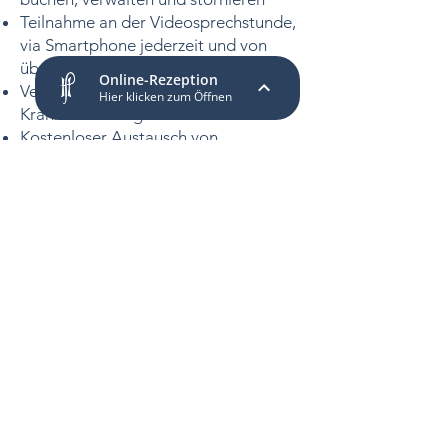
Teilnahme an der Videosprechstunde,
via Smartphone jederzeit und von
überall aus
Versichertenausfertigung der
Krankschreibung online erhalten
Kostenloser Austausch von
Nachrichten, Befunden,
Laborergebnissen und weiteren
Dateien
mit Ihrer Praxis via
Messenger-Funktion
Dank der Familienprofile auch für
Kinder und ältere Angehörige nutzbar
Die arzt-direkt-App muss für eine
Nutzung der Dienste einmalig mit
unserer Praxis über den dort
ausliegenden QR-Code gekoppelt
werden.